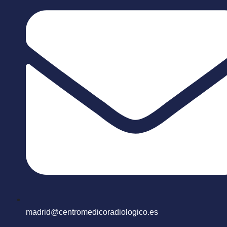
madrid@centromedicoradiologico.es