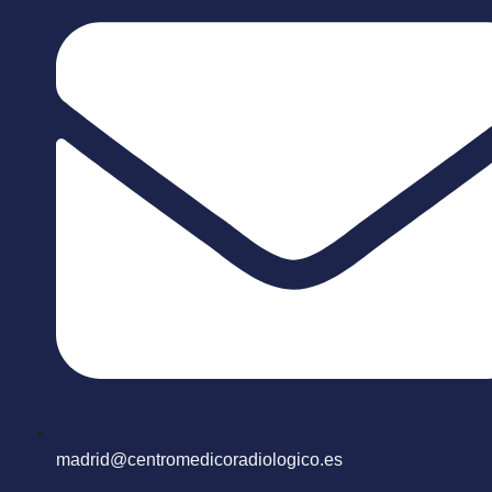
madrid@centromedicoradiologico.es