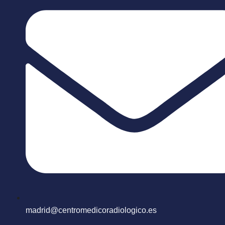
madrid@centromedicoradiologico.es