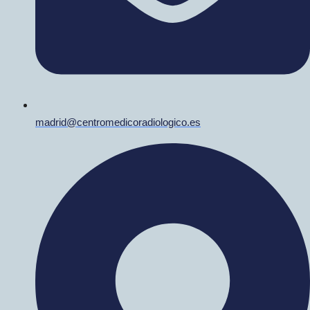
madrid@centromedicoradiologico.es